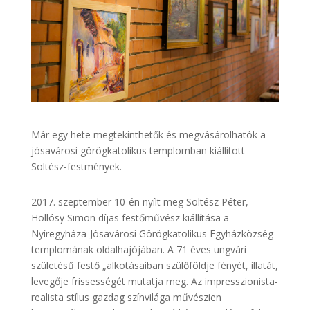
Már egy hete megtekinthetők és megvásárolhatók a
jósavárosi görögkatolikus templomban kiállított
Soltész-festmények.
2017. szeptember 10-én nyílt meg Soltész Péter,
Hollósy Simon díjas festőművész kiállítása a
Nyíregyháza-Jósavárosi Görögkatolikus Egyházközség
templomának oldalhajójában. A 71 éves ungvári
születésű festő „alkotásaiban szülőföldje fényét, illatát,
levegője frissességét mutatja meg. Az impresszionista-
realista stílus gazdag színvilága művészien