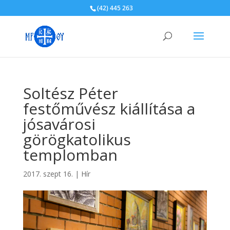
(42) 445 263
Soltész Péter
festőművész kiállítása a
jósavárosi
görögkatolikus
templomban
2017. szept 16.
|
Hír