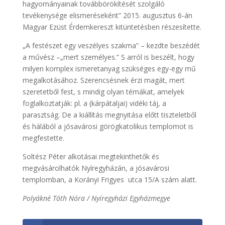
hagyományainak továbbörökítését szolgáló
tevékenysége elismeréseként” 2015. augusztus 6-án
Magyar Ezüst Érdemkereszt kitüntetésben részesítette.
„A festészet egy veszélyes szakma” – kezdte beszédét
a művész –„mert személyes.” S arról is beszélt, hogy
milyen komplex ismeretanyag szükséges egy-egy mű
megalkotásához. Szerencsésnek érzi magát, mert
szeretetből fest, s mindig olyan témákat, amelyek
foglalkoztatják: pl. a (kárpátaljai) vidéki táj, a
parasztság. De a kiállítás megnyitása előtt tiszteletből
és hálából a jósavárosi görögkatolikus templomot is
megfestette.
Soltész Péter alkotásai megtekinthetők és
megvásárolhatók Nyíregyházán, a jósavárosi
templomban, a Korányi Frigyes utca 15/A szám alatt.
Polyákné Tóth Nóra / Nyíregyházi Egyházmegye