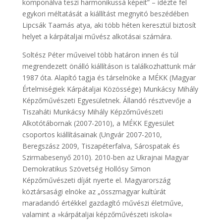
komponálva teszi harmonikussá képeit” – idézte fel
egykori méltatását a kiállítást megnyitó beszédében
Lipcsák Taamás atya, aki több héten keresztül biztosít
helyet a kárpátaljai művész alkotásai számára.
Soltész Péter műveivel több határon innen és túl
megrendezett önálló kiállításon is találkozhattunk már
1987 óta. Alapító tagja és társelnöke a MÉKK (Magyar
Értelmiségiek Kárpátaljai Közössége) Munkácsy Mihály
Képzőművészeti Egyesületnek. Állandó résztvevője a
Tiszaháti Munkácsy Mihály Képzőművészeti
Alkotótábornak (2007-2010), a MÉKK Egyesület
csoportos kiállításainak (Ungvár 2007-2010,
Beregszász 2009, Tiszapéterfalva, Sárospatak és
Szirmabesenyő 2010). 2010-ben az Ukrajnai Magyar
Demokratikus Szövetség Hollósy Simon
Képzőművészeti díját nyerte el. Magyarország
köztársasági elnöke az „összmagyar kultúrát
maradandó értékkel gazdagító művészi életműve,
valamint a »kárpátaljai képzőművészeti iskola«