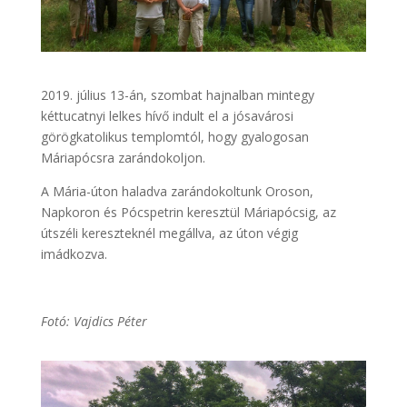
2019. július 13-án, szombat hajnalban mintegy
kéttucatnyi lelkes hívő indult el a jósavárosi
görögkatolikus templomtól, hogy gyalogosan
Máriapócsra zarándokoljon.
A Mária-úton haladva zarándokoltunk Oroson,
Napkoron és Pócspetrin keresztül Máriapócsig, az
útszéli kereszteknél megállva, az úton végig
imádkozva.
Fotó: Vajdics Péter