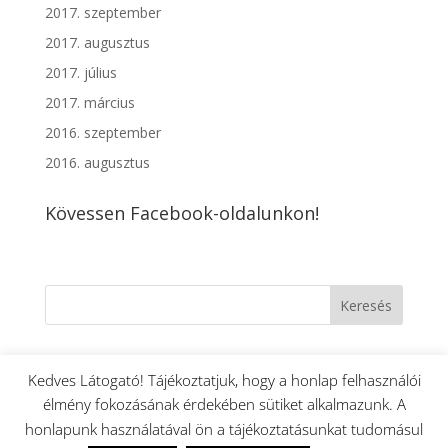
2017. szeptember
2017. augusztus
2017. július
2017. március
2016. szeptember
2016. augusztus
Kövessen Facebook-oldalunkon!
Kedves Látogató! Tájékoztatjuk, hogy a honlap felhasználói
élmény fokozásának érdekében sütiket alkalmazunk. A
Hírek
Hirdetések
Kapcsolat
Rólunk
honlapunk használatával ön a tájékoztatásunkat tudomásul
Liturgikus rend
Közérdekű adatok