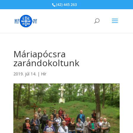
(42) 445 263
Máriapócsra
zarándokoltunk
2019. júl 14.
|
Hír