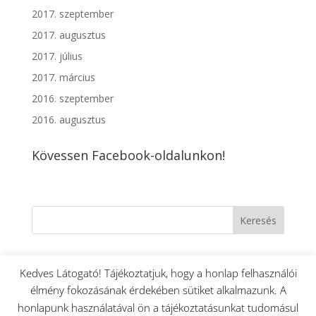
2017. szeptember
2017. augusztus
2017. július
2017. március
2016. szeptember
2016. augusztus
Kövessen Facebook-oldalunkon!
Kedves Látogató! Tájékoztatjuk, hogy a honlap felhasználói
élmény fokozásának érdekében sütiket alkalmazunk. A
Hírek
Hirdetések
Kapcsolat
Rólunk
honlapunk használatával ön a tájékoztatásunkat tudomásul
Liturgikus rend
Közérdekű adatok