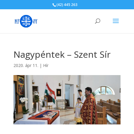
(42) 445 263
Nagypéntek – Szent Sír
2020. ápr 11.
|
Hír