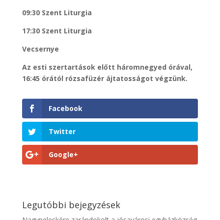
09:30 Szent Liturgia
17:30 Szent Liturgia
Vecsernye
Az esti szertartások előtt háromnegyed órával,
16:45 órától rózsafüzér ájtatosságot végzünk.
Facebook
Twitter
Google+
Legutóbbi bejegyzések
Nagypeleskére zarándokolt a jósavárosi egyházközség