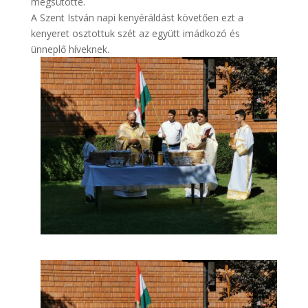
megsütötte.
A Szent István napi kenyéráldást követően ezt a
kenyeret osztottuk szét az együtt imádkozó és
ünneplő híveknek.