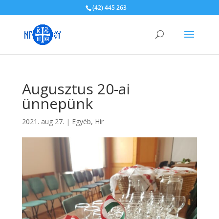
(42) 445 263
Augusztus 20-ai
ünnepünk
2021. aug 27.
|
Egyéb
,
Hír