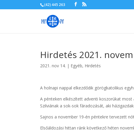
(42) 445 263
Hirdetés 2021. novem
2021. nov 14.
|
Egyéb
,
Hirdetés
A holnapi nappal elkezdődik görögkatolikus egy
A pénteken elkészített adventi koszorúkat mo
Szilviának a sok-sok fáradozását, aki házigazda
Sajnos a november 19-én péntekre tervezett nót
Elsőáldozási hittan ránk következő héten novem