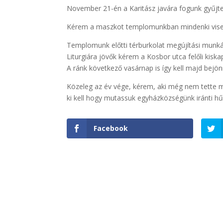
November 21-én a Karitász javára fogunk gyűjte
Kérem a maszkot templomunkban mindenki viselj
Templomunk előtti térburkolat megújítási munkái
Liturgiára jövők kérem a Kosbor utca felőli kisk
A ránk következő vasárnap is így kell majd be
Közeleg az év vége, kérem, aki még nem tette me
ki kell hogy mutassuk egyházközségünk iránti 
Facebook