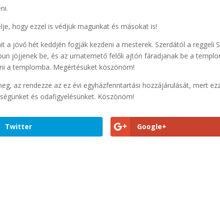
ni.
e, hogy ezzel is védjük magunkat és másokat is!
t a jövő hét keddjén fogják kezdeni a mesterek. Szerdától a reggeli 
apun jöjjenek be, és az urnatemető felőli ajtón fáradjanak be a templ
jönni a templomba. Megértésüket köszönöm!
g, az rendezze az ez évi egyházfenntartási hozzájárulását, mert ezz
hűségünket és odafigyelésünket. Köszönöm!
Twitter
Google+