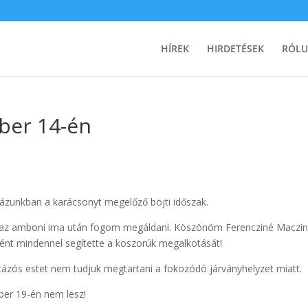
HÍREK
HIRDETÉSEK
RÓL
ber 14-én
házunkban a karácsonyt megelőző böjti időszak.
st az amboni ima után fogom megáldani. Köszönöm Ferencziné Maczi
ként mindennel segítette a koszorúk megalkotását!
ázós estet nem tudjuk megtartani a fokozódó járványhelyzet miatt.
ber 19-én nem lesz!