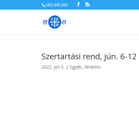
(42) 445 263
Szertartási rend, jún. 6-12
2022. jún 5.
|
Egyéb
,
Hirdetés