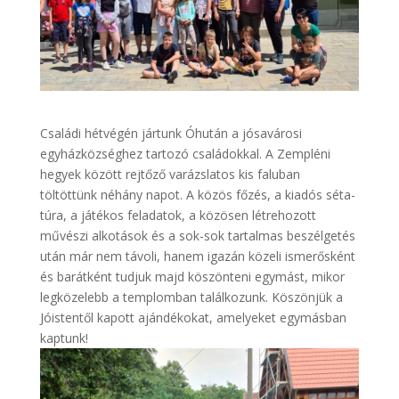
Családi hétvégén jártunk Óhután a jósavárosi
egyházközséghez tartozó családokkal. A Zempléni
hegyek között rejtőző varázslatos kis faluban
töltöttünk néhány napot. A közös főzés, a kiadós séta-
túra, a játékos feladatok, a közösen létrehozott
művészi alkotások és a sok-sok tartalmas beszélgetés
után már nem távoli, hanem igazán közeli ismerősként
és barátként tudjuk majd köszönteni egymást, mikor
legközelebb a templomban találkozunk. Köszönjük a
Jóistentől kapott ajándékokat, amelyeket egymásban
kaptunk!