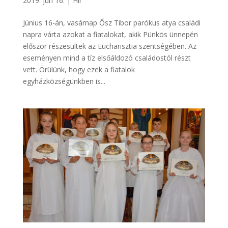
2019. jún 16.
|
Hír
Június 16-án, vasárnap Ősz Tibor parókus atya családi
napra várta azokat a fiatalokat, akik Pünkös ünnepén
először részesültek az Eucharisztia szentségében. Az
eseményen mind a tíz elsőáldozó családostól részt
vett. Örülünk, hogy ezek a fiatalok
egyházközségünkben is...