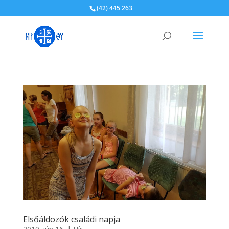
(42) 445 263
Elsőáldozók családi napja